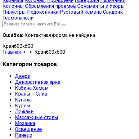
Карнизы
Колонны
Кронштейн
Навершия
Наличники
Колонны
Обрамления проемов
Орнаменты и Узоры
Пилястры
Подоконники
Рустовый камень
Сандрик
Термопанели
Ошибка:
Контактная форма не найдена.
Кран600х600
Главная
> > Кран600х600
Категории товаров
Двери
Декоративная арка
Кабина Хамам
Краны + Слив
Купола
Курны
Лежаки
Массажные столы
Мозаика
Освещение
Панели