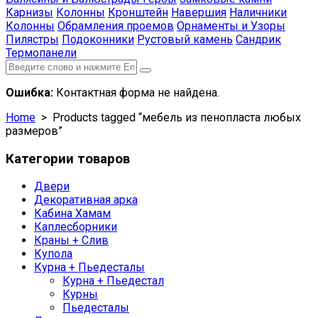
Карнизы
Колонны
Кронштейн
Навершия
Наличники
Колонны
Обрамления проемов
Орнаменты и Узоры
Пилястры
Подоконники
Рустовый камень
Сандрик
Термопанели
Ошибка:
Контактная форма не найдена.
Home
> Products tagged “мебель из пенопласта любых
размеров”
Категории товаров
Двери
Декоративная арка
Кабина Хамам
Каплесборники
Краны + Слив
Купола
Курна + Пьедесталы
Курна + Пьедестал
Курны
Пьедесталы