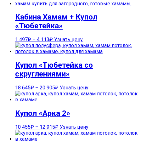
Кабина Хамам + Купол
«Тюбетейка»
1 497
₽
–
4 113
₽
Узнать цену
Купол «Тюбетейка со
скруглениями»
18 645
₽
–
20 905
₽
Узнать цену
Купол «Арка 2»
10 455
₽
–
12 915
₽
Узнать цену