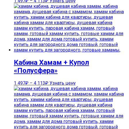
1 497
₽
–
4 113
₽
Узнать цену
Кабина Хамам + Купол
«Полусфера»
1 497
₽
–
4 113
₽
Узнать цену