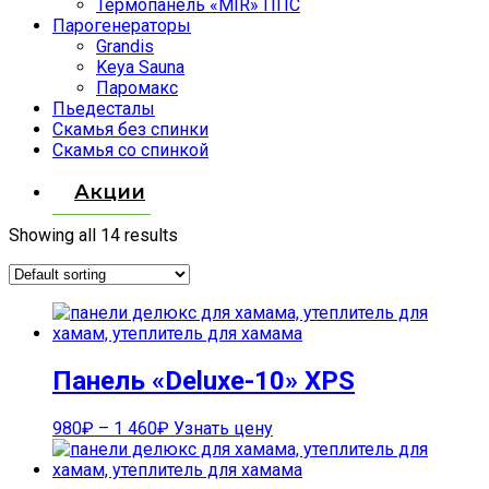
Термопанель «MIR» ППС
Парогенераторы
Grandis
Keya Sauna
Паромакс
Пьедесталы
Скамья без спинки
Скамья со спинкой
Акции
Showing all 14 results
Панель «Deluxe-10» XPS
980
₽
–
1 460
₽
Узнать цену