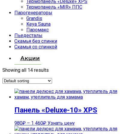
Термопанель «Deluxe» XPS
Термопанель «MIR» ППС
Парогенераторы
Grandis
Keya Sauna
Паромакс
Пьедесталы
Скамья без спинки
Скамья со спинкой
Акции
Showing all 14 results
Панель «Deluxe-10» XPS
980
₽
–
1 460
₽
Узнать цену