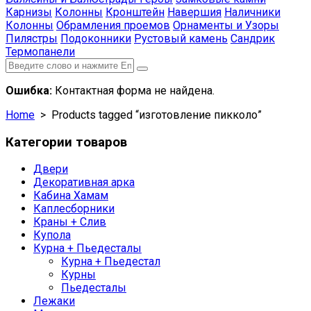
Карнизы
Колонны
Кронштейн
Навершия
Наличники
Колонны
Обрамления проемов
Орнаменты и Узоры
Пилястры
Подоконники
Рустовый камень
Сандрик
Термопанели
Ошибка:
Контактная форма не найдена.
Home
> Products tagged “изготовление пикколо”
Категории товаров
Двери
Декоративная арка
Кабина Хамам
Каплесборники
Краны + Слив
Купола
Курна + Пьедесталы
Курна + Пьедестал
Курны
Пьедесталы
Лежаки