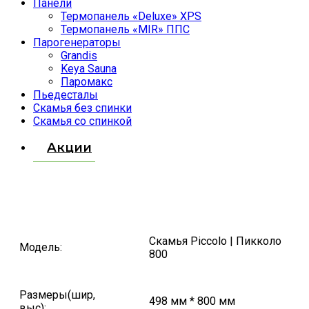
Панели
Термопанель «Deluxe» XPS
Термопанель «MIR» ППС
Парогенераторы
Grandis
Keya Sauna
Паромакс
Пьедесталы
Скамья без спинки
Скамья со спинкой
Акции
Скамья Piccolo | Пикколо
Модель:
800
Размеры(шир,
498 мм * 800 мм
выс):