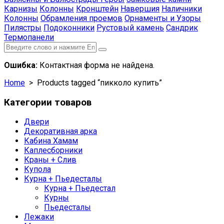
Карнизы
Колонны
Кронштейн
Навершия
Наличники
Колонны
Обрамления проемов
Орнаменты и Узоры
Пилястры
Подоконники
Рустовый камень
Сандрик
Термопанели
Ошибка:
Контактная форма не найдена.
Home
> Products tagged “пикколо купить”
Категории товаров
Двери
Декоративная арка
Кабина Хамам
Каплесборники
Краны + Слив
Купола
Курна + Пьедесталы
Курна + Пьедестал
Курны
Пьедесталы
Лежаки