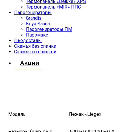
Термопанель «Deluxe» XPS
Термопанель «MIR» ППС
Парогенераторы
Grandis
Keya Sauna
Парогенираторы ПМ
Паромакс
Пьедесталы
Скамья без спинки
Скамья со спинкой
Акции
Модель:
Лежак «Liege»
Размеры (шир, выс,
600 мм. * 1100 мм. *