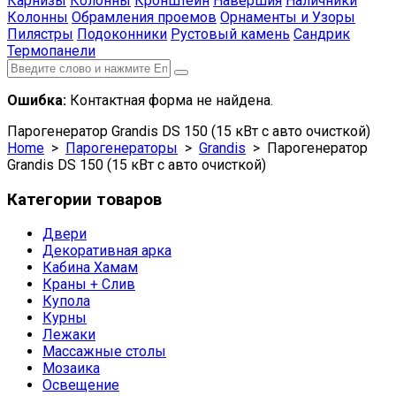
Карнизы
Колонны
Кронштейн
Навершия
Наличники
Колонны
Обрамления проемов
Орнаменты и Узоры
Пилястры
Подоконники
Рустовый камень
Сандрик
Термопанели
Ошибка:
Контактная форма не найдена.
Парогенератор Grandis DS 150 (15 кВт с авто очисткой)
Home
>
Парогенераторы
>
Grandis
> Парогенератор
Grandis DS 150 (15 кВт с авто очисткой)
Категории товаров
Двери
Декоративная арка
Кабина Хамам
Краны + Слив
Купола
Курны
Лежаки
Массажные столы
Мозаика
Освещение