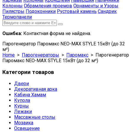
Карнизы
Колонны
Кронштейн
Навершия
Наличники
Колонны
Обрамления проемов
Орнаменты и Узоры
Пилястры
Подоконники
Рустовый камень
Сандрик
Термопанели
Ошибка:
Контактная форма не найдена.
Парогенератор Паромакс NEO-MAX STYLE 15кВт (до 32
м³)
Home
>
Парогенераторы
>
Паромакс
> Парогенератор
Паромакс NEO-MAX STYLE 15кВт (до 32 м³)
Категории товаров
Двери
Декоративная арка
Кабина Хамам
Купола
Курны
Лежаки
Массажные столы
Мозаика
Освещение