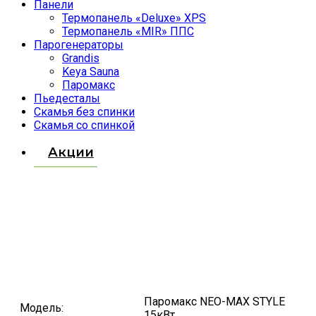
Панели
Термопанель «Deluxe» XPS
Термопанель «MIR» ППС
Парогенераторы
Grandis
Keya Sauna
Паромакс
Пьедесталы
Скамья без спинки
Скамья со спинкой
Акции
Паромакс NEO-MAX STYLE
Модель:
15кВт