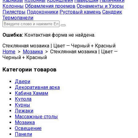
Карнизы
Колонны
Кронштейн
Навершия
Наличники
Колонны
Обрамления проемов
Орнаменты и Узоры
Пилястры
Подоконники
Рустовый камень
Сандрик
Термопанели
Ошибка:
Контактная форма не найдена.
Стеклянная мозаика | Цвет — Черный + Красный
Home
>
Мозаика
> Стеклянная мозаика | Цвет —
Черный + Красный
Категории товаров
Двери
Декоративная арка
Кабина Хамам
Купола
Курны
Лежаки
Массажные столы
Мозаика
Освещение
Панели