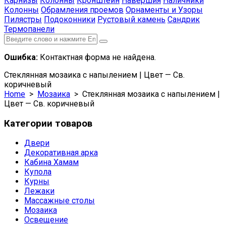
Карнизы
Колонны
Кронштейн
Навершия
Наличники
Колонны
Обрамления проемов
Орнаменты и Узоры
Пилястры
Подоконники
Рустовый камень
Сандрик
Термопанели
Ошибка:
Контактная форма не найдена.
Стеклянная мозаика с напылением | Цвет — Св.
коричневый
Home
>
Мозаика
> Стеклянная мозаика с напылением |
Цвет — Св. коричневый
Категории товаров
Двери
Декоративная арка
Кабина Хамам
Купола
Курны
Лежаки
Массажные столы
Мозаика
Освещение